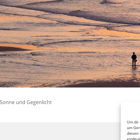
 Sonne und Gegenlicht
Um dir 
um Gerä
diesen 
eindeut